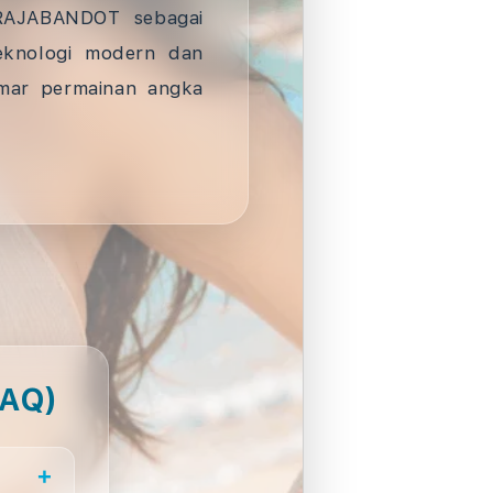
 RAJABANDOT sebagai
knologi modern dan
emar permainan angka
FAQ)