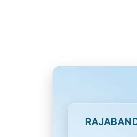
RAJABANDOT