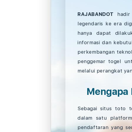
RAJABANDOT
hadir 
legendaris ke era di
hanya dapat dilaku
informasi dan kebutu
perkembangan tekno
penggemar togel un
melalui perangkat ya
Mengapa 
Sebagai situs toto
dalam satu platfor
pendaftaran yang sed