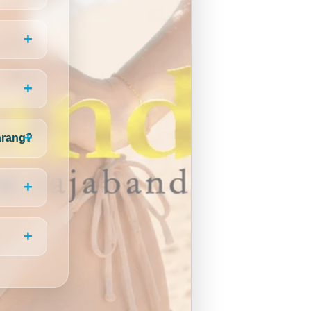
arang?