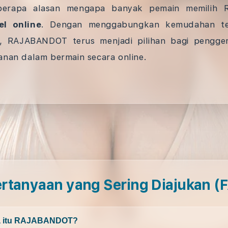
berapa alasan mengapa banyak pemain memilih
el online
. Dengan menggabungkan kemudahan te
s, RAJABANDOT terus menjadi pilihan bagi pengg
nan dalam bermain secara online.
ertanyaan yang Sering Diajukan (
a itu RAJABANDOT?