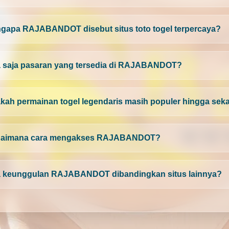
ngapa RAJABANDOT disebut situs toto togel terpercaya?
a saja pasaran yang tersedia di RAJABANDOT?
akah permainan togel legendaris masih populer hingga sek
gaimana cara mengakses RAJABANDOT?
a keunggulan RAJABANDOT dibandingkan situs lainnya?