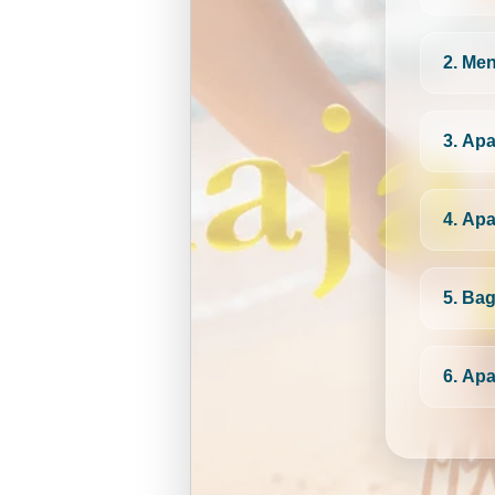
2. Me
3. Ap
4. Ap
5. Ba
6. Ap