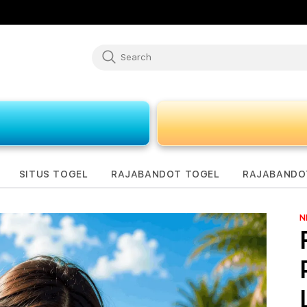
SITUS TOGEL
RAJABANDOT TOGEL
RAJABANDO
N