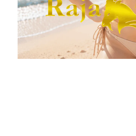
Open
media
1
in
modal