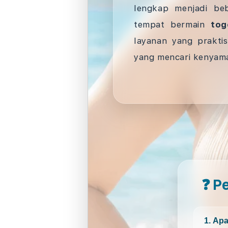
lengkap menjadi be
tempat bermain
tog
layanan yang prakti
yang mencari kenyama
❓ P
1. Ap