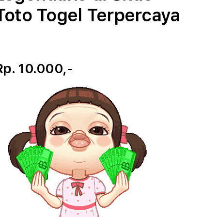
Toto Togel Terpercaya
Rp. 10.000,-