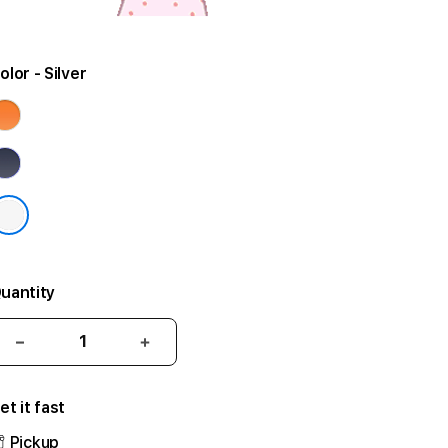
olor
- Silver
uantity
Decrease
Increase
quantity
quantity
for
for
et it fast
iPhone
iPhone
17
17
Pickup